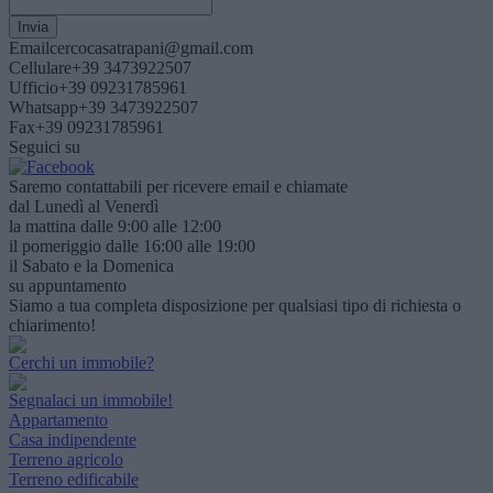
Email
cercocasatrapani@gmail.com
Cellulare
+39 3473922507
Ufficio
+39 09231785961
Whatsapp
+39 3473922507
Fax
+39 09231785961
Seguici su
Saremo contattabili per ricevere email e chiamate
dal Lunedì al Venerdì
la mattina dalle 9:00 alle 12:00
il pomeriggio dalle 16:00 alle 19:00
il Sabato e la Domenica
su appuntamento
Siamo a tua completa disposizione per qualsiasi tipo di richiesta o
chiarimento!
Cerchi un immobile?
Segnalaci un immobile!
Appartamento
Casa indipendente
Terreno agricolo
Terreno edificabile