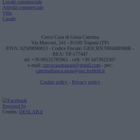
Locale commerciale
Attività commerciale
Villa
Casale
Cerco Casa di Gioia Caterina
Via Marconi, 241 - 91100 Trapani (TP)
P.IVA: 02509090813 - Codice Fiscale: GIOCRN70H60B988R -
REA: TP-177447
tel: +39 09231785961 - cell: +39 3473922507
e-mail:
cercocasatrapani@gmail.com
- pec:
caterinafranca.gioia@pec.buffetti.it
Cookie policy
-
Privacy policy
Powered by
Credits:
DESLAB.it