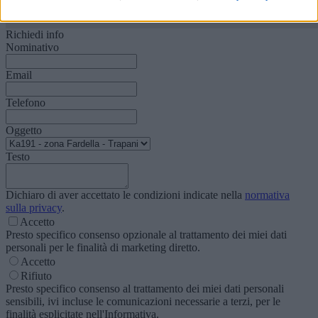
Richiedi info
Nominativo
Email
Telefono
Oggetto
Testo
Dichiaro di aver accettato le condizioni indicate nella
normativa
sulla privacy
.
Accetto
Presto specifico consenso opzionale al trattamento dei miei dati
personali per le finalità di marketing diretto.
Accetto
Rifiuto
Presto specifico consenso al trattamento dei miei dati personali
sensibili, ivi incluse le comunicazioni necessarie a terzi, per le
finalità esplicitate nell'Informativa.