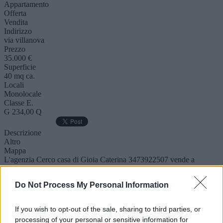
Appartamento
Offerta
Vendita
Indirizzo
via villanova
Prezzo
35.000 €
Superficie
40 mq ca.
Locali
Monolocale
Classe E.
G 234,00 Q
Descrizione
Altro
Mappa
L'agenzia Cerco casa di Gioia Caterina 3473922507 vende a
Trapani in zona centrale traversa via Fardella un monolocale da
ammodernare disposto su due livelli. Primo livello soggiornino
Do Not Process My Personal Information
angolo cottura e bagno con doccia. Secondo livello soppalco per
zona notte. Ottimo investimento visto la vicinanza alla via Fardella o
anche come punto d'appoggio. ape g Richiesta 35 Mia
If you wish to opt-out of the sale, sharing to third parties, or
Piano
processing of your personal or sensitive information for
Piano Terra