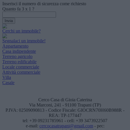
Inserisci il numero di sicurezza come richiesto
Quanto fa
3
x
1
?
Cerchi un immobile?
Segnalaci un immobile!
Appartamento
Casa indipendente
Terreno agricolo
Terreno edificabile
Locale commerciale
Attività commerciale
Villa
Casale
Cerco Casa di Gioia Caterina
Via Marconi, 241 - 91100 Trapani (TP)
P.IVA: 02509090813 - Codice Fiscale: GIOCRN70H60B988R -
REA: TP-177447
tel: +39 09231785961 - cell: +39 3473922507
e-mail:
cercocasatrapani@gmail.com
- pec: