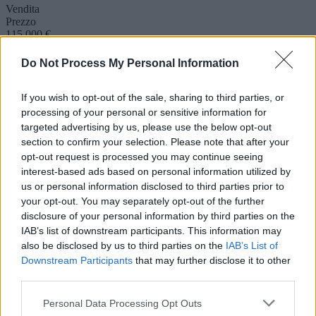
Vendita
Prezzo
115.000 €
Superficie
141 mq ca.
Do Not Process My Personal Information
Locali
Cinque locali
If you wish to opt-out of the sale, sharing to third parties, or
Classe E.
In corso di valutazione 105,47 Q
processing of your personal or sensitive information for
targeted advertising by us, please use the below opt-out
Descrizione
section to confirm your selection. Please note that after your
Altro
opt-out request is processed you may continue seeing
L'Agenzia Cerco Casa di Gioia Caterina 3473922507 vende a
interest-based ads based on personal information utilized by
Paceco in zona centrale e ben servita un immobile indipendente su
us or personal information disclosed to third parties prior to
piu' livelli. L'immobile è composto da: piano terra ingresso con
your opt-out. You may separately opt-out of the further
comodo androne, ampio garage di mq. 25 con accesso sia interno
disclosure of your personal information by third parties on the
che direttamente con saracinesca dalla strada ed ulteriore vano con
bagno. Al primo livello troviamo un disimpegno, cucina abitabile,
IAB’s list of downstream participants. This information may
salone comodo e riposto. Al secondo livello vi sono tre camere, uno
also be disclosed by us to third parties on the
IAB’s List of
studio ed un bagno con vasca. Mq. immobile 141. Per finire comoda
Downstream Participants
that may further disclose it to other
stanza adibita a lavanderia sulla terrazza aperta. Presente una
third parties.
cisterna di 42 mila litri. L'immobile si presenta in buono stato ed è
già abitabile. Perfetto per chi cerca spazio e comodità. Si presta sia
Personal Data Processing Opt Outs
ad abitazione principale visto la vicinanza alla piazza ed a tutti i servi