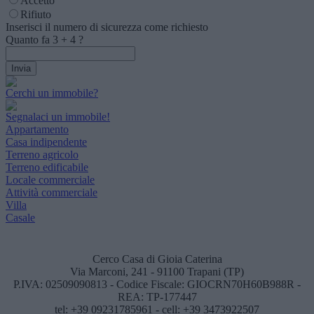
Accetto
Rifiuto
Inserisci il numero di sicurezza come richiesto
Quanto fa
3
+
4
?
Cerchi un immobile?
Segnalaci un immobile!
Appartamento
Casa indipendente
Terreno agricolo
Terreno edificabile
Locale commerciale
Attività commerciale
Villa
Casale
Cerco Casa di Gioia Caterina
Via Marconi, 241 - 91100 Trapani (TP)
P.IVA: 02509090813 - Codice Fiscale: GIOCRN70H60B988R -
REA: TP-177447
tel: +39 09231785961 - cell: +39 3473922507