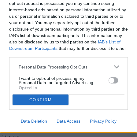
opt-out request is processed you may continue seeing
appartamenti indipendenti. Questa configurazione la rende una
interest-based ads based on personal information utilized by
soluzione ottimale per chi vuole intraprendere un’attività nel settore
delle case vacanza o degli affitti brevi, in una delle aree più ambite e
us or personal information disclosed to third parties prior to
ben collegate di Valderice. Dettagli Tecnici Superficie lotto: 230 mq
your opt-out. You may separately opt-out of the further
ca. Composizione: Due unità immobiliari indipendenti con verande.
disclosure of your personal information by third parties on the
Pertinenze: Giardino privato. Stato: Da ristrutturare (con recupero
IAB’s list of downstream participants. This information may
materiali d'epoca). Posizione: Fronte strada, zona San Marco.
also be disclosed by us to third parties on the
IAB’s List of
Certificazione Energetica: Classe G (in fase di rilascio). Codice
Downstream Participants
that may further disclose it to other
Riferimento: Ka. 59 Prezzo di richiesta: € 65.000 Per ricevere
ulteriori informazioni, planimetrie o per programmare un
third parties.
sopralluogo, contatta direttamente l’agenzia: Agenzia Cerco Casa di
Gioia Caterina Telefono: 3473922507
Personal Data Processing Opt Outs
Piano
Su più livelli
I want to opt-out of processing my
Disponibilità
Personal Data for Targeted Advertising.
Libero
Opted In
Camere
6
CONFIRM
Servizi
4
Giardino
Privato
Data Deletion
Data Access
Privacy Policy
Cortile
Privato
Terrazzo