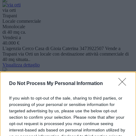
via orti
Trapani
Locale commerciale
Monolocale
di 40 mq ca.
Vendesi a
40.000 €
L'agenzia Cerco Casa di Gioia Caterina 3473922507 Vende a
Trapani via Orti un locale con destinazione attività commerciale di
40 mq situata..
Visualizza dettaglio
zona via manzoni
Do Not Process My Personal Information
Trapani
Appartamento
Bilocale
If you wish to opt-out of the sale, sharing to third parties, or
di 60 mq ca.
processing of your personal or sensitive information for
Vendesi a
targeted advertising by us, please use the below opt-out
60.000 €
section to confirm your selection. Please note that after your
appartamento di 2 vani con 2 bagni euro 60 mila da ultimare finito
opt-out request is processed you may continue seeing
70 mila
Visualizza dettaglio
interest-based ads based on personal information utilized by