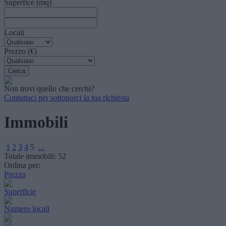
Superfice (mq)
Locali
Prezzo (€)
Non trovi quello che cerchi?
Contattaci per sottoporci la tua richiesta
Immobili
1
2
3
4
5
...
Totale immobili:
52
Ordina per:
Prezzo
Superficie
Numero locali