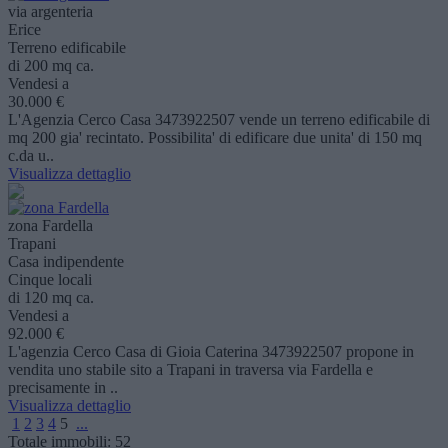
via argenteria
Erice
Terreno edificabile
di 200 mq ca.
Vendesi a
30.000 €
L'Agenzia Cerco Casa 3473922507 vende un terreno edificabile di
mq 200 gia' recintato. Possibilita' di edificare due unita' di 150 mq
c.da u..
Visualizza dettaglio
zona Fardella
Trapani
Casa indipendente
Cinque locali
di 120 mq ca.
Vendesi a
92.000 €
L'agenzia Cerco Casa di Gioia Caterina 3473922507 propone in
vendita uno stabile sito a Trapani in traversa via Fardella e
precisamente in ..
Visualizza dettaglio
1
2
3
4
5
...
Totale immobili:
52