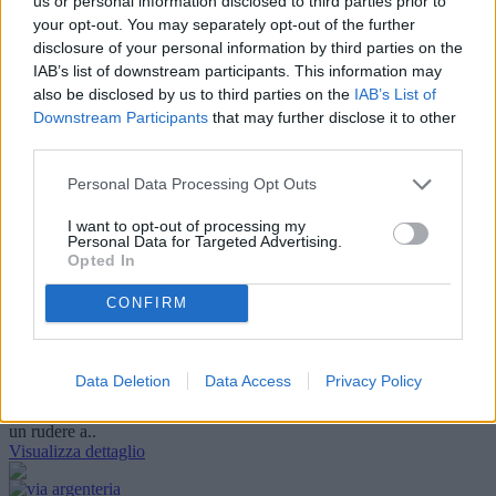
us or personal information disclosed to third parties prior to
your opt-out. You may separately opt-out of the further
Periferia
disclosure of your personal information by third parties on the
Paceco
IAB’s list of downstream participants. This information may
Appartamento
also be disclosed by us to third parties on the
IAB’s List of
Trilocale
di 85 mq ca.
Downstream Participants
that may further disclose it to other
Vendesi a
third parties.
68.000 €
Paceco appartamento al 2 piano piccolo stabile composto da
Personal Data Processing Opt Outs
ingresso, salone, cucina abitabile con veranda, camera, cameretta,
bagno e ripost..
I want to opt-out of processing my
Visualizza dettaglio
Personal Data for Targeted Advertising.
Opted In
Periferia
CONFIRM
Trapani
Terreno agricolo
Vendesi a
25.000 €
Data Deletion
Data Access
Privacy Policy
L'agenzia Cerco Casa 3473922507 vende a Rosariello immerso nel
verde con una vista panoramica un terreno agricolo di mq 2000 con
un rudere a..
Visualizza dettaglio