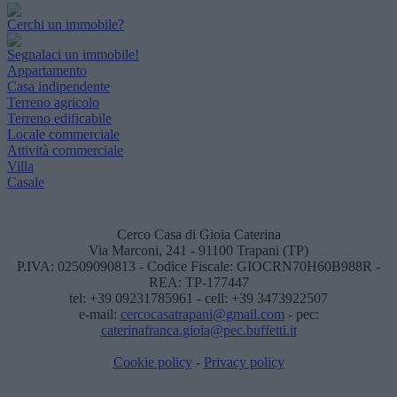
Cerchi un immobile?
Segnalaci un immobile!
Appartamento
Casa indipendente
Terreno agricolo
Terreno edificabile
Locale commerciale
Attività commerciale
Villa
Casale
Cerco Casa di Gioia Caterina
Via Marconi, 241 - 91100 Trapani (TP)
P.IVA: 02509090813 - Codice Fiscale: GIOCRN70H60B988R -
REA: TP-177447
tel: +39 09231785961 - cell: +39 3473922507
e-mail:
cercocasatrapani@gmail.com
- pec:
caterinafranca.gioia@pec.buffetti.it
Cookie policy
-
Privacy policy