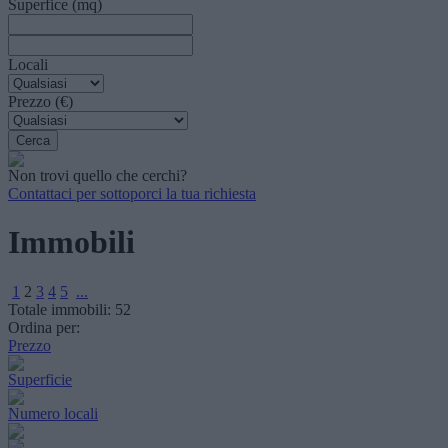
Superfice (mq)
Locali
Prezzo (€)
Non trovi quello che cerchi?
Contattaci per sottoporci la tua richiesta
Immobili
1
2
3
4
5
...
Totale immobili:
52
Ordina per:
Prezzo
Superficie
Numero locali