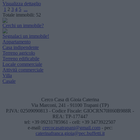
Visualizza dettaglio
1
2
3
4
5
...
Totale immobili:
52
Cerchi un immobile?
Segnalaci un immobile!
Appartamento
Casa indipendente
Terreno agricolo
Terreno edificabile
Locale commerciale
Attività commerciale
Villa
Casale
Cerco Casa di Gioia Caterina
Via Marconi, 241 - 91100 Trapani (TP)
P.IVA: 02509090813 - Codice Fiscale: GIOCRN70H60B988R -
REA: TP-177447
tel: +39 09231785961 - cell: +39 3473922507
e-mail:
cercocasatrapani@gmail.com
- pec:
caterinafranca.gioia@pec.buffetti.it