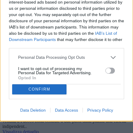
interest-based ads based on personal information utilized by
us or personal information disclosed to third parties prior to
your opt-out. You may separately opt-out of the further
zona caserma
Trapani
disclosure of your personal information by third parties on the
Appartamento
IAB’s list of downstream participants. This information may
Cinque locali
also be disclosed by us to third parties on the
IAB’s List of
di 200 mq ca.
Downstream Participants
that may further disclose it to other
Vendesi a
third parties.
84.000 €
L'agenzia Cerco Casa di Gioia Caterina 3473922507 propone in
vendita un'interessante opportunità immobiliare situata al secondo
Personal Data Processing Opt Outs
piano di uno..
Visualizza dettaglio
I want to opt-out of processing my
Personal Data for Targeted Advertising.
Opted In
Periferia
Paceco
CONFIRM
Casa indipendente
Trilocale
Vendesi a
Data Deletion
Data Access
Privacy Policy
50.000 €
L'agenzia Cerco Casa di Gioia Caterina 3473933507 propone in
vendita a Paceco zona centrale a due passi dalla piazza una casetta
indipendent..
Visualizza dettaglio