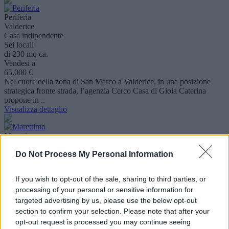
Periferia
Valderice
Casa indipendente
Sei locali
di 230 mq ca.
Vendesi a
65.000 €
Nel cuore della zona di San Marco a Valderice, in una posizione
strategica fronte strada, l’agenzia Cerco Casa di Gioia Caterina
propone in ..
Visualizza dettaglio
Marettimo
Trapani
Do Not Process My Personal Information
Casa indipendente
Trilocale
di 80 mq ca.
If you wish to opt-out of the sale, sharing to third parties, or
Vendesi a
processing of your personal or sensitive information for
250.000 €
L'agenzia Cerco Casa di Gioia Caterina 3473922507 vende nella
targeted advertising by us, please use the below opt-out
splendida all'isola di Marettimo in zona scalo vecchio una soluzione
section to confirm your selection. Please note that after your
indipend..
opt-out request is processed you may continue seeing
Visualizza dettaglio