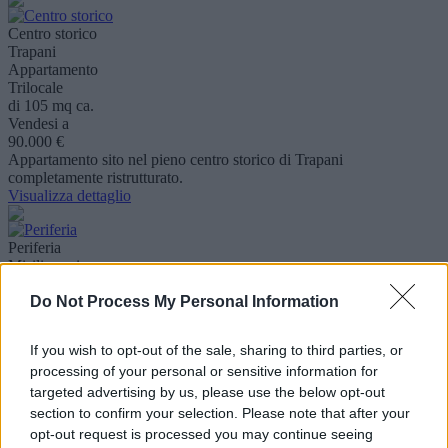
Centro storico
Trapani
Appartamento
Trilocale
di 105 mq ca.
Vendesi a
90.000 €
Appartamento sito nel pieno centro storico di Trapani
completamente ristrutturato.
Visualizza dettaglio
Periferia
Misiliscemi
Casa indipendente
Do Not Process My Personal Information
Trilocale
di 75 mq ca.
Vendesi a
If you wish to opt-out of the sale, sharing to third parties, or
165.000 €
processing of your personal or sensitive information for
L'Agenzia CERCO CASA di Gioia Caterina 3473922507 vende a
Salinagrande zona isolotto a due passi dal mare una soluzione
targeted advertising by us, please use the below opt-out
indipendente di 75 m..
section to confirm your selection. Please note that after your
Visualizza dettaglio
opt-out request is processed you may continue seeing