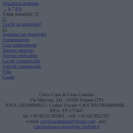
Visualizza dettaglio
...
6
7
8
9
Totale immobili:
52
Cerchi un immobile?
Segnalaci un immobile!
Appartamento
Casa indipendente
Terreno agricolo
Terreno edificabile
Locale commerciale
Attività commerciale
Villa
Casale
Cerco Casa di Gioia Caterina
Via Marconi, 241 - 91100 Trapani (TP)
P.IVA: 02509090813 - Codice Fiscale: GIOCRN70H60B988R -
REA: TP-177447
tel: +39 09231785961 - cell: +39 3473922507
e-mail:
cercocasatrapani@gmail.com
- pec:
caterinafranca.gioia@pec.buffetti.it