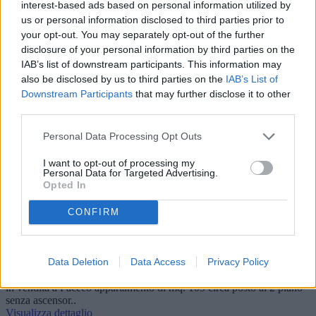
interest-based ads based on personal information utilized by
us or personal information disclosed to third parties prior to
zona Marconi
your opt-out. You may separately opt-out of the further
Trapani
Appartamento
disclosure of your personal information by third parties on the
Quadrilocale
IAB’s list of downstream participants. This information may
di 110 mq ca.
also be disclosed by us to third parties on the
IAB’s List of
Vendesi a
Downstream Participants
that may further disclose it to other
70.000 €
third parties.
L'agenzia CERCO CASA di Caterina Gioia - contatto 3473922507
- propone in Vendita nei pressi di via Marconi un appartamento
posto al 3 piano..
Personal Data Processing Opt Outs
Visualizza dettaglio
I want to opt-out of processing my
Personal Data for Targeted Advertising.
Opted In
Centro storico
Paceco
Appartamento
CONFIRM
Quadrilocale
di 109 mq ca.
Vendesi a
Data Deletion
Data Access
Privacy Policy
100.000 €
L'agenzia CERCO CASA di Gioia Caterina 3473922507 propone
in vendita a Paceco appartamento di mq. 109 circa posto al 2 piano
senza ascensor..
Visualizza dettaglio